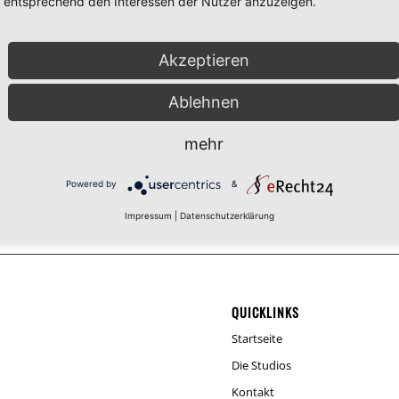
entsprechend den Interessen der Nutzer anzuzeigen.
en-Podcasts, Game-Synchro, Hörbücher & Hörspiele bis hin zum
, Animationen sowie komplette Filmsequenzen und Filme. Wir
Akzeptieren
n Joghurtbecher, einen sonoren, cineastischen Trailer-Sprecher oder
herinnen sind wir in der Lage, jede Sprecher-Rolle perfekt zu
Ablehnen
rtner-Studio-Netzwerkes, weltweit kurzfristig und kostengünstig
mehr
, die mit Pro Tools HDX, Neumann Mikrofonie und Universal Audio
 So können Sie sicher sein, dass es bei uns genauso gut klingt,
Powered by
&
enommen haben.
Impressum
|
Datenschutzerklärung
QUICKLINKS
Startseite
Die Studios
Kontakt