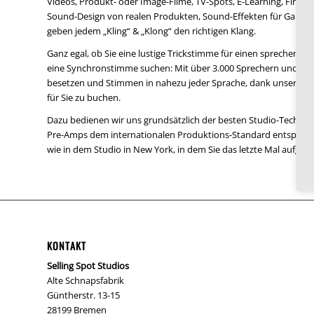
Videos, Produkt- oder Image-Filme, TV-Spots, E-Learning, Firm
Sound-Design von realen Produkten, Sound-Effekten für Games
geben jedem „Kling“ & „Klong“ den richtigen Klang.
Ganz egal, ob Sie eine lustige Trickstimme für einen sprechende
eine Synchronstimme suchen: Mit über 3.000 Sprechern und Sprec
besetzen und Stimmen in nahezu jeder Sprache, dank unseres Pa
für Sie zu buchen.
Dazu bedienen wir uns grundsätzlich der besten Studio-Technik
Pre-Amps dem internationalen Produktions-Standard entsprechen.
wie in dem Studio in New York, in dem Sie das letzte Mal aufg
KONTAKT
Selling Spot Studios
Alte Schnapsfabrik
Güntherstr. 13-15
28199 Bremen